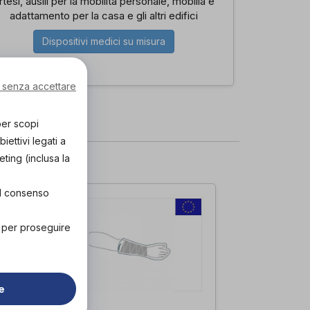
rtesi, ausili per la mobilità personale, mobilia e
adattamento per la casa e gli altri edifici
Dispositivi medici su misura
 senza accettare
per scopi
ettivi legati a
i.
eting (inclusa la
el consenso
" per proseguire
e