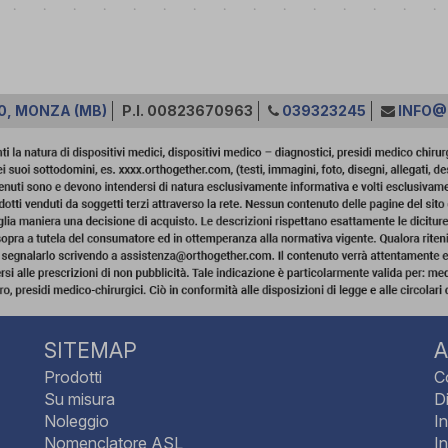
0, MONZA (MB)
P.I. 00823670963
039323245
INFO@
SITEMAP
A
Prodotti
C
Su misura
Di
Noleggio
I
Nomenclatore ASL
I