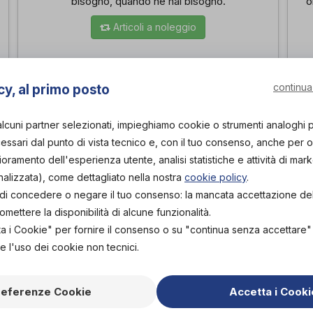
bisogno, quando ne hai bisogno.
o
Articoli a noleggio
continua
cy, al primo posto
alcuni partner selezionati, impieghiamo cookie o strumenti analoghi 
ssari dal punto di vista tecnico e, con il tuo consenso, anche per obi
ta qualità, adatti a diverse patologie ortopediche e trattamenti medic
lioramento dell'esperienza utente, analisi statistiche e attività di mark
nalizzata), come dettagliato nella nostra
cookie policy
.
tà di concedere o negare il tuo consenso: la mancata accettazione d
ettere la disponibilità di alcune funzionalità.
ta i Cookie" per fornire il consenso o su "continua senza accettare
e l'uso dei cookie non tecnici.
referenze Cookie
Accetta i Cooki