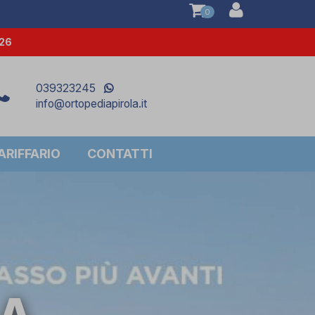
0
026
039323245
info@ortopediapirola.it
RIFFARIO
CONTATTI
LA