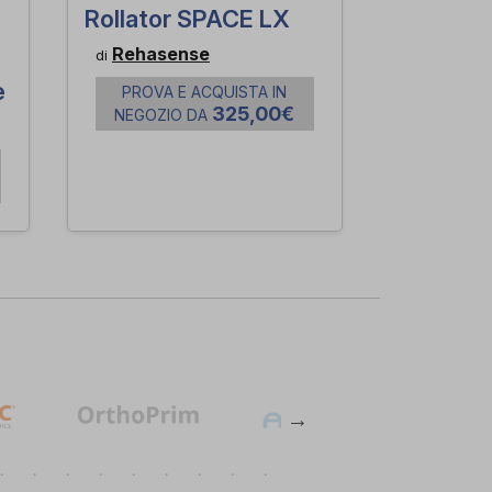
Rollator SPACE LX
Rehasense
di
-
e
PROVA E ACQUISTA IN
325,00€
NEGOZIO DA