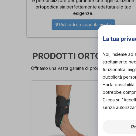
e personalizzate per garantire che ogni soluzione
ortopedica sia perfettamente adattata alle tue
esigenze.
Richiedi un appuntamento
La tua priva
PRODOTTI ORTOPEDICI
Noi, insieme ad 
strettamente nece
Offriamo una vasta gamma di prodotti ortopedici di al
funzionalità, mig
pubblicità perso
Hai la possibili
potrebbe comprom
Clicca su "Accet
senza autorizzar
P