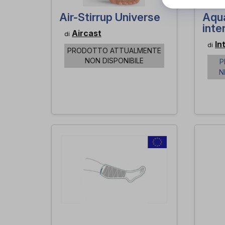
Air-Stirrup Universe
Aqu
inte
Aircast
di
In
di
PRODOTTO ATTUALMENTE
NON DISPONIBILE
P
N