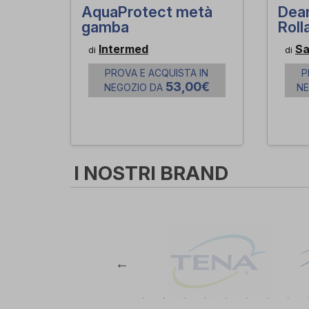
AquaProtect metà
Dea
gamba
Roll
Intermed
Sa
di
di
PROVA E ACQUISTA IN
P
53,00€
NEGOZIO DA
N
I NOSTRI BRAND